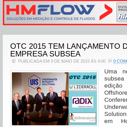
OTC 2015 TEM LANÇAMENTO 
EMPRESA SUBSEA
PUBLICADA EM 9 DE MAIO DE 2015 ÀS 4:00
0 CO
Uma n
subsea
ediçã
Offsh
Confere
Underw
Solutio
em Ho