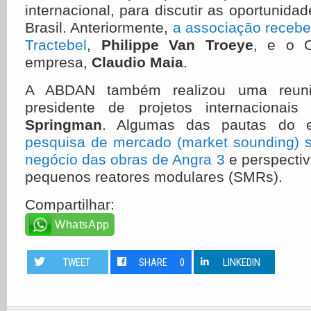
internacional, para discutir as oportunida
Brasil. Anteriormente,
a associação recebe
Tractebel
,
Philippe Van Troeye
, e o C
empresa,
Claudio Maia
.
A ABDAN também realizou uma reun
presidente de projetos internacionai
Springman
. Algumas das pautas do e
pesquisa de mercado (market sounding) 
negócio das obras de Angra 3
e perspectiv
pequenos reatores modulares (SMRs).
Compartilhar:
WhatsApp
TWEET
SHARE
0
LINKEDIN