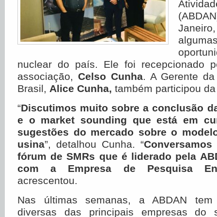
Ativid
(ABDA
Janeir
alguma
oportu
nuclear do país. Ele foi recepcionado p
associação,
Celso Cunha
. A Gerente d
Brasil,
Alice Cunha,
também participou da 
“
Discutimos muito sobre a conclusão d
e o market sounding que está em cur
sugestões do mercado sobre o modelo
usina
”, detalhou Cunha. “
Conversamos 
fórum de SMRs que é liderado pela AB
com a Empresa de Pesquisa Ener
acrescentou.
Nas últimas semanas, a ABDAN tem
diversas das principais empresas do 