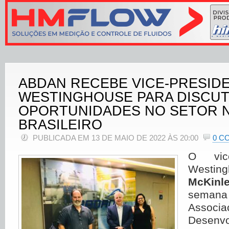
ABDAN RECEBE VICE-PRESID
WESTINGHOUSE PARA DISCUT
OPORTUNIDADES NO SETOR 
BRASILEIRO
PUBLICADA EM 13 DE MAIO DE 2022 ÀS 20:00
0 C
O vice
Westing
McKinl
seman
Associaç
Desenv