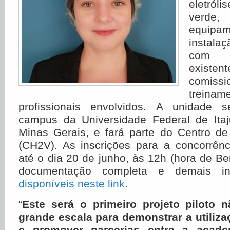
eletról
verde
equip
instal
com a 
existent
comis
trei
profissionais envolvidos. A unidade s
campus da Universidade Federal de Ita
Minas Gerais, e fará parte do Centro de
(CH2V). As inscrições para a concorrênc
até o dia 20 de junho, às 12h (hora de Be
documentação completa e demais i
disponíveis neste link
.
“
Este será o primeiro projeto piloto 
grande escala para demonstrar a utiliza
e promover parcerias entre a acad