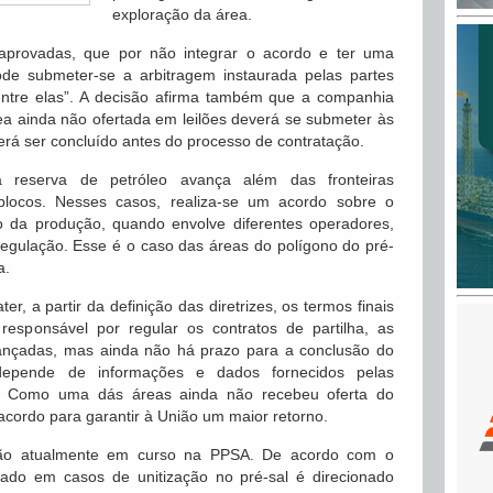
exploração da área.
 aprovadas, que por não integrar o acordo e ter uma
de submeter-se a arbitragem instaurada pelas partes
 entre elas”. A decisão afirma também que a companhia
rea ainda não ofertada em leilões deverá se submeter às
erá ser concluído antes do processo de contratação.
 reserva de petróleo avança além das fronteiras
blocos. Nesses casos, realiza-se um acordo sobre o
o da produção, quando envolve diferentes operadores,
gulação. Esse é o caso das áreas do polígono do pré-
a.
r, a partir da definição das diretrizes, os termos finais
sponsável por regular os contratos de partilha, as
ançadas, mas ainda não há prazo para a conclusão do
depende de informações e dados fornecidos pelas
 Como uma dás áreas ainda não recebeu oferta do
acordo para garantir à União um maior retorno.
ação atualmente em curso na PPSA. De acordo com o
dado em casos de unitização no pré-sal é direcionado