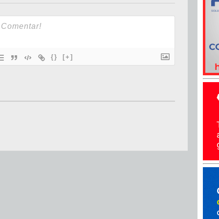
{}
[+]