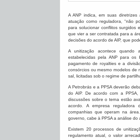
A ANP indica, em suas diretrizes
atuação como reguladora, “não po
para solucionar conflitos surgidos
que vier a ser contratada para a á
decisões do acordo de AIP, que pod
A unitização acontece quando a
estabelecidas pela ANP para os 
pagamento de royalties e a divisã
consórcios ou mesmo modelos de re
sal, licitadas sob o regime de partilh
A Petrobrás e a PPSA deverão debate
do AIP. De acordo com a PPSA, re
discussões sobre o tema estão av
acordo. A empresa reguladora 
companhias que operam na área.
governo, cabe à PPSA a análise do 
Existem 20 processos de unitiz
regulamento atual, o valor arreca