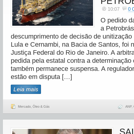
PETRO
10:07
0
O pedido d
a Petrobrás
descumprimento de decisão de unitização
Lula e Cernambi, na Bacia de Santos, foi 
Justiça Federal do Rio de Janeiro. A arbit
pedida pela estatal contra a determinação
também permanece suspensa. A reguladora
estão em disputa […]
Leia mais
Mercado
,
Óleo & Gás
ANP
,
SA