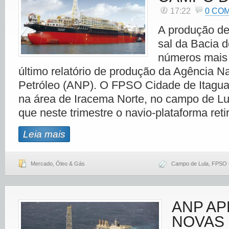
17:22
0 CO
A produção de
sal da Bacia d
números mais 
último relatório de produção da Agência N
Petróleo (ANP). O FPSO Cidade de Itaguaí
na área de Iracema Norte, no campo de Lul
que neste trimestre o navio-plataforma reti
Leia mais
Mercado
,
Óleo & Gás
Campo de Lula
,
FPSO C
ANP A
NOVAS