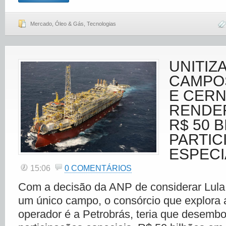
Mercado
,
Óleo & Gás
,
Tecnologias
UNITIZ
CAMPOS
E CERN
RENDER
R$ 50 
PARTIC
ESPECI
15:06
0 COMENTÁRIOS
Com a decisão da ANP de considerar Lul
um único campo, o consórcio que explora a
operador é a Petrobrás, teria que desembols