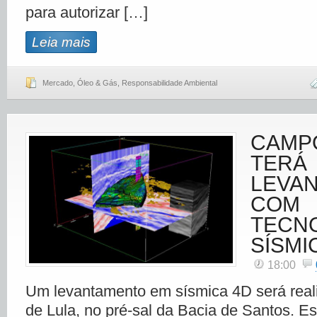
para autorizar […]
Leia mais
Mercado
,
Óleo & Gás
,
Responsabilidade Ambiental
CAMPO
TERÁ
LEVA
COM
TECN
SÍSMI
18:00
Um levantamento em sísmica 4D será rea
de Lula, no pré-sal da Bacia de Santos. Es