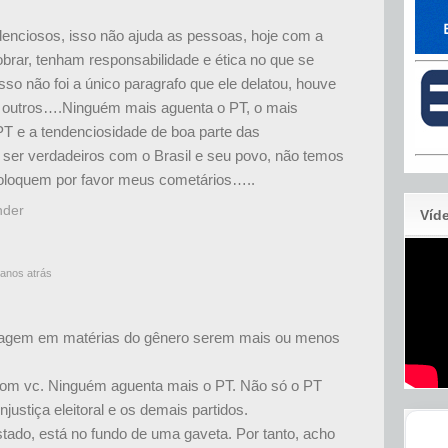
nciosos, isso não ajuda as pessoas, hoje com a
anobrar, tenham responsabilidade e ética no que se
sso não foi a único paragrafo que ele delatou, houve
 outros….Ninguém mais aguenta o PT, o mais
PT e a tendenciosidade de boa parte das
er verdadeiros com o Brasil e seu povo, não temos
oloquem por favor meus cometários…..
nder
Víd
anos atrás
dagem em matérias do gênero serem mais ou menos
om vc. Ninguém aguenta mais o PT. Não só o PT
njustiça eleitoral e os demais partidos.
tado, está no fundo de uma gaveta. Por tanto, acho