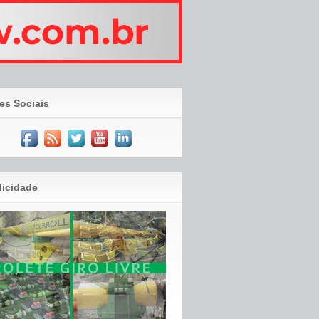
es Sociais
licidade