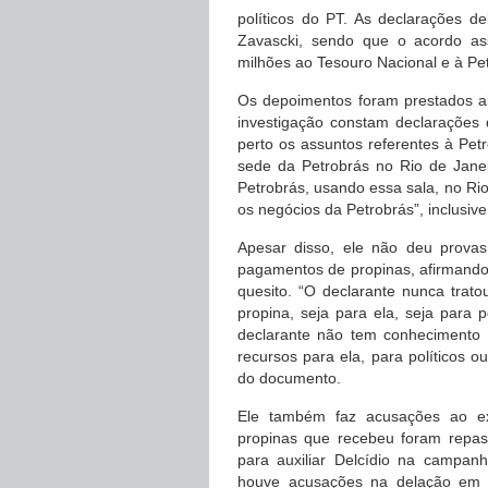
políticos do PT. As declarações de
Zavascki, sendo que o acordo as
milhões ao Tesouro Nacional e à Pet
Os depoimentos foram prestados a
investigação constam declarações
perto os assuntos referentes à Petr
sede da Petrobrás no Rio de Jane
Petrobrás, usando essa sala, no Ri
os negócios da Petrobrás”, inclusiv
Apesar disso, ele não deu provas
pagamentos de propinas, afirmand
quesito. “O declarante nunca trat
propina, seja para ela, seja para 
declarante não tem conhecimento d
recursos para ela, para políticos o
do documento.
Ele também faz acusações ao ex
propinas que recebeu foram repas
para auxiliar Delcídio na campa
houve acusações na delação em r