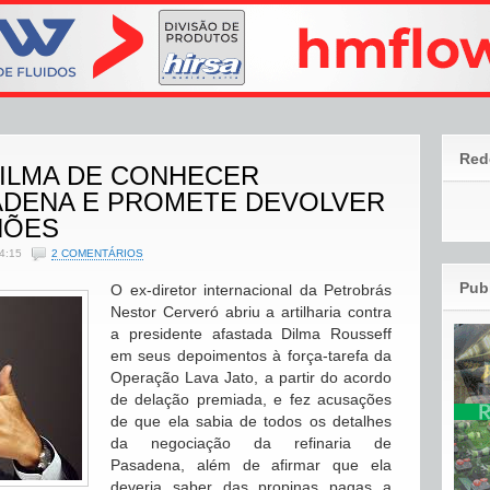
Red
ILMA DE CONHECER
ADENA E PROMETE DEVOLVER
HÕES
4:15
2 COMENTÁRIOS
Pub
O ex-diretor internacional da Petrobrás
Nestor Cerveró abriu a artilharia contra
a presidente afastada Dilma Rousseff
em seus depoimentos à força-tarefa da
Operação Lava Jato, a partir do acordo
de delação premiada, e fez acusações
de que ela sabia de todos os detalhes
da negociação da refinaria de
Pasadena, além de afirmar que ela
deveria saber das propinas pagas a