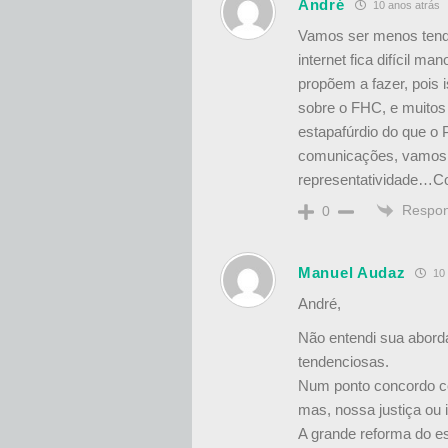
André
10 anos atrás
Vamos ser menos tende
internet fica difícil m
propõem a fazer, pois i
sobre o FHC, e muitos
estapafúrdio do que o 
comunicações, vamos s
representatividade…C
Respo
0
Manuel Audaz
10 
André,
Não entendi sua abor
tendenciosas.
Num ponto concordo c
mas, nossa justiça ou i
A grande reforma do es