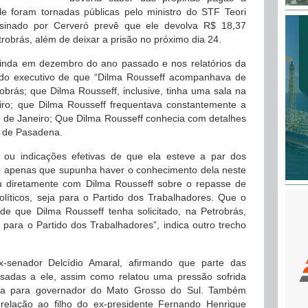
le foram tornadas públicas pelo ministro do STF Teori
sinado por Cerveró prevê que ele devolva R$ 18,37
robrás, além de deixar a prisão no próximo dia 24.
inda em dezembro do ano passado e nos relatórios da
 do executivo de que “Dilma Rousseff acompanhava de
obrás; que Dilma Rousseff, inclusive, tinha uma sala na
iro; que Dilma Rousseff frequentava constantemente a
o de Janeiro; Que Dilma Rousseff conhecia com detalhes
e de Pasadena.
 ou indicações efetivas de que ela esteve a par dos
o apenas que supunha haver o conhecimento dela neste
ou diretamente com Dilma Rousseff sobre o repasse de
políticos, seja para o Partido dos Trabalhadores. Que o
e que Dilma Rousseff tenha solicitado, na Petrobrás,
u para o Partido dos Trabalhadores”, indica outro trecho
-senador Delcídio Amaral, afirmando que parte das
sadas a ele, assim como relatou uma pressão sofrida
nha para governador do Mato Grosso do Sul. Também
elação ao filho do ex-presidente Fernando Henrique