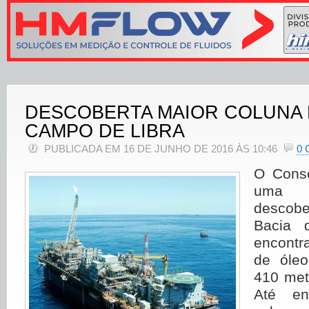
DESCOBERTA MAIOR COLUNA 
CAMPO DE LIBRA
PUBLICADA EM 16 DE JUNHO DE 2016 ÀS 10:46
0
O Consó
uma 
descobe
Bacia 
encontr
de óle
410 met
Até en