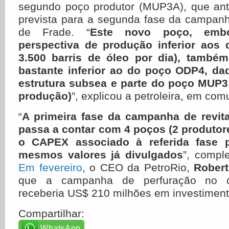
segundo poço produtor (MUP3A), que ant
prevista para a segunda fase da campanh
de Frade. “
Este novo poço, emb
perspectiva de produção inferior aos 
3.500 barris de óleo por dia), tamb
bastante inferior ao do poço ODP4, dad
estrutura subsea e parte do poço MUP3
produção)
”, explicou a petroleira, em com
“
A primeira fase da campanha de revit
passa a contar com 4 poços (2 produtore
o CAPEX associado à referida fase 
mesmos valores já divulgados
”, compl
Em fevereiro
, o CEO da PetroRio,
Robert
que a campanha de perfuração no 
receberia US$ 210 milhões em investiment
Compartilhar:
WhatsApp