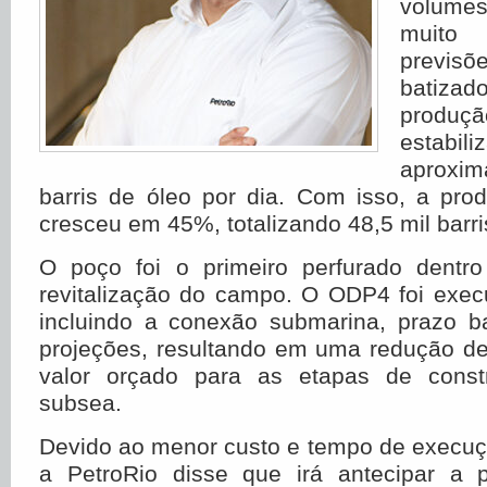
volumes
muito
previsõe
batiza
produ
esta
aproxi
barris de óleo por dia. Com isso, a pr
cresceu em 45%, totalizando 48,5 mil barri
O poço foi o primeiro perfurado dentr
revitalização do campo. O ODP4 foi exec
incluindo a conexão submarina, prazo ba
projeções, resultando em uma redução d
valor orçado para as etapas de cons
subsea.
Devido ao menor custo e tempo de execu
a PetroRio disse que irá antecipar a 