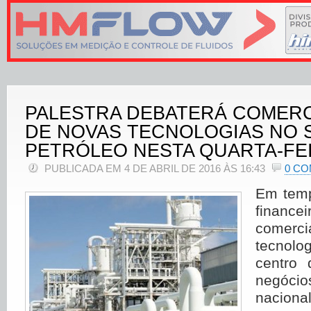
PALESTRA DEBATERÁ COMERC
DE NOVAS TECNOLOGIAS NO 
PETRÓLEO NESTA QUARTA-FE
PUBLICADA EM 4 DE ABRIL DE 2016 ÀS 16:43
0 C
Em temp
fina
comerci
tecnolo
centro
negóci
naciona