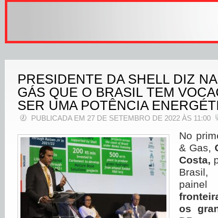
PRESIDENTE DA SHELL DIZ NA
GÁS QUE O BRASIL TEM VOC
SER UMA POTÊNCIA ENERGÉT
PUBLICADA EM 27 DE SETEMBRO DE 2022 ÀS 11:00
No prime
& Gas,
Costa,
p
Brasil
pain
fronteir
os gra