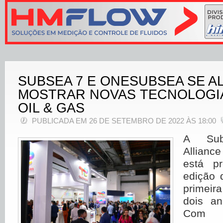
SUBSEA 7 E ONESUBSEA SE A
MOSTRAR NOVAS TECNOLOGIA
OIL & GAS
PUBLICADA EM 26 DE SETEMBRO DE 2022 ÀS 18:00
A Subs
Allian
está p
edição 
primeir
dois a
Com 