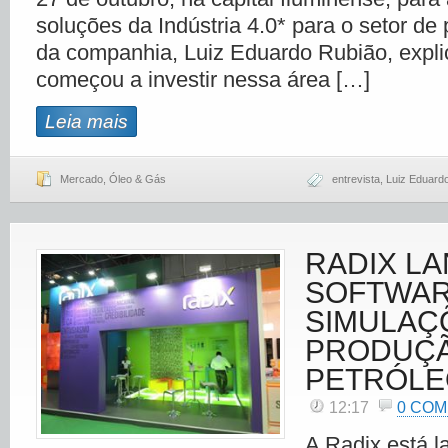
soluções da Indústria 4.0* para o setor de
da companhia, Luiz Eduardo Rubião, expli
começou a investir nessa área […]
Leia mais
Mercado
,
Óleo & Gás
entrevista
,
Luiz Eduard
RADIX L
SOFTWAR
SIMULAÇ
PRODUÇÃ
PETRÓL
12:17
0 CO
A Radix está 