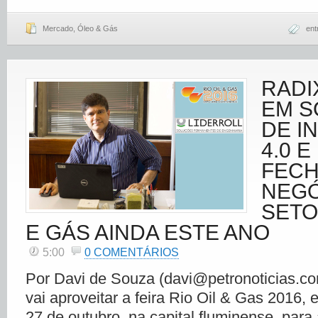
Mercado
,
Óleo & Gás
ent
RADI
EM 
DE I
4.0 
FEC
NEGÓ
SETO
E GÁS AINDA ESTE ANO
5:00
0 COMENTÁRIOS
Por Davi de Souza (davi@petronoticias.co
vai aproveitar a feira Rio Oil & Gas 2016, 
27 de outubro, na capital fluminense, para