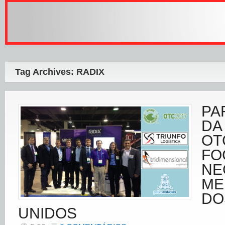
Tag Archives: RADIX
PA
DA
OT
FO
NE
ME
DO
UNIDOS