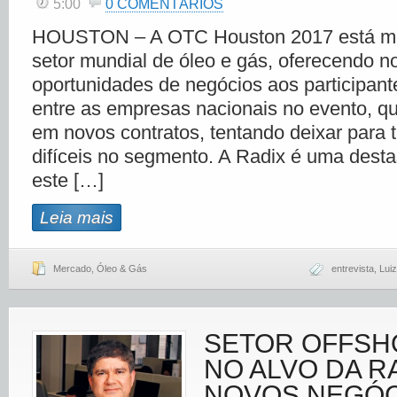
5:00
0 COMENTÁRIOS
HOUSTON – A OTC Houston 2017 está m
setor mundial de óleo e gás, oferecendo n
oportunidades de negócios aos participant
entre as empresas nacionais no evento, q
em novos contratos, tentando deixar para 
difíceis no segmento. A Radix é uma dest
este […]
Leia mais
Mercado
,
Óleo & Gás
entrevista
,
Lui
SETOR OFFSH
NO ALVO DA R
NOVOS NEGÓC