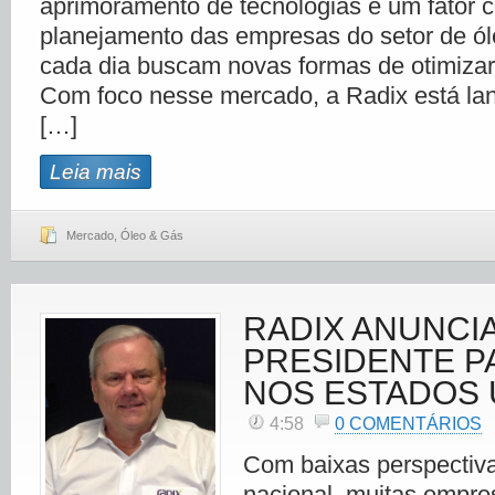
aprimoramento de tecnologias é um fator 
planejamento das empresas do setor de ól
cada dia buscam novas formas de otimiza
Com foco nesse mercado, a Radix está l
[…]
Leia mais
Mercado
,
Óleo & Gás
RADIX ANUNCI
PRESIDENTE PA
NOS ESTADOS 
4:58
0 COMENTÁRIOS
Com baixas perspectiv
nacional, muitas empres