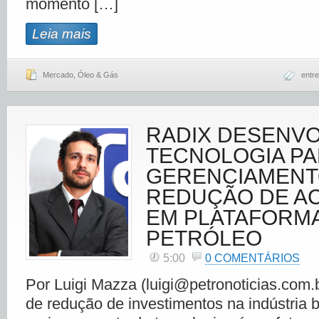
momento […]
Leia mais
Mercado
,
Óleo & Gás
entre
RADIX DESENVO
TECNOLOGIA P
GERENCIAMENT
REDUÇÃO DE A
EM PLATAFORM
PETRÓLEO
5:00
0 COMENTÁRIOS
Por Luigi Mazza (luigi@petronoticias.com.b
de redução de investimentos na indústria b