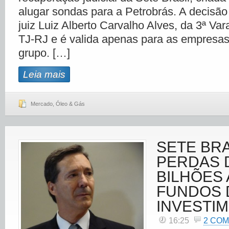
alugar sondas para a Petrobrás. A decisão 
juiz Luiz Alberto Carvalho Alves, da 3ª Va
TJ-RJ e é valida apenas para as empresas 
grupo. […]
Leia mais
Mercado
,
Óleo & Gás
SETE BRA
PERDAS D
BILHÕES 
FUNDOS 
INVESTI
16:25
2 CO