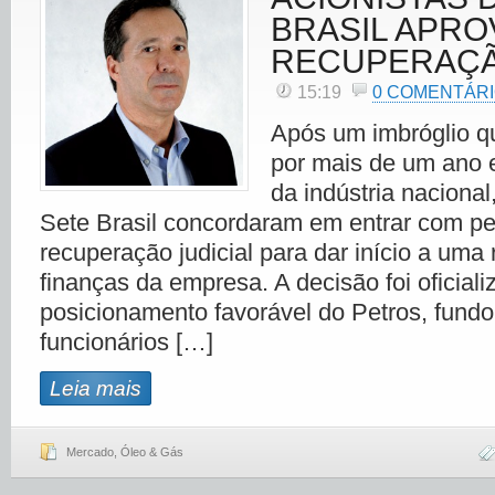
BRASIL APR
RECUPERAÇÃ
15:19
0 COMENTÁR
Após um imbróglio q
por mais de um ano e
da indústria nacional
Sete Brasil concordaram em entrar com pe
recuperação judicial para dar início a uma
finanças da empresa. A decisão foi oficial
posicionamento favorável do Petros, fund
funcionários […]
Leia mais
Mercado
,
Óleo & Gás