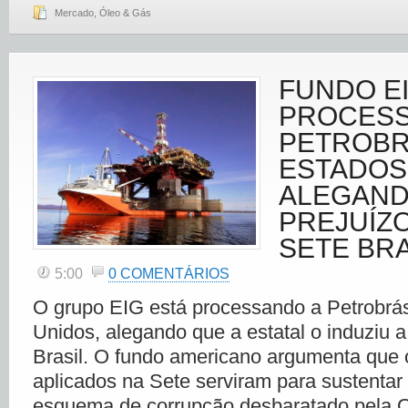
Mercado
,
Óleo & Gás
FUNDO E
PROCES
PETROBR
ESTADOS
ALEGAN
PREJUÍZ
SETE BRA
5:00
0 COMENTÁRIOS
O grupo EIG está processando a Petrobrá
Unidos, alegando que a estatal o induziu a
Brasil. O fundo americano argumenta que 
aplicados na Sete serviram para sustentar
esquema de corrupção desbaratado pela 