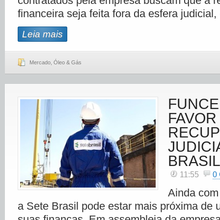
contratados pela empresa buscam que a r
financeira seja feita fora da esfera judicial
Leia mais
Mercado
,
Óleo & Gás
FUNCE
FAVOR
RECUP
JUDICI
BRASI
11:55
0
Ainda com 
a Sete Brasil pode estar mais próxima de
suas finanças. Em assembleia da empresa