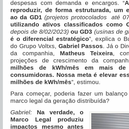
despesas com demanda e encargos. “
A
reproduzir, de forma estruturada, um 
ao da GD1
(projetos protocolados até 0
utilizando ativos classificados como 
depois de 8/02/2023)
ou GD3
(usinas de g
é o diferencial estratégico
”, explica o 
do Grupo Voltxs,
Gabriel Passos
. Já o Di
da companhia,
Matheus Teixeira
, co
projeções de crescimento da companhi
milhões de kWh/mês em mais de 
consumidoras. Nossa meta é elevar ess
milhões de kWh/mês
”, estimou.
Para começar, poderia fazer um balanço
marco legal da geração distribuída?
Gabriel:
Na verdade, o
Marco Legal produziu
impactos mesmo antes