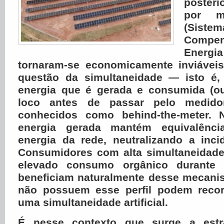
poster
por m
(Si
Comp
Energ
tornaram-se economicamente inviáveis
questão da simultaneidade — isto é,
energia que é gerada e consumida (o
loco antes de passar pelo medido
conhecidos como behind-the-meter. 
energia gerada mantém equivalênc
energia da rede, neutralizando a inci
Consumidores com alta simultaneidad
elevado consumo orgânico durante
beneficiam naturalmente desse mecani
não possuem esse perfil podem recor
uma simultaneidade artificial.
É nesse contexto que surge a est