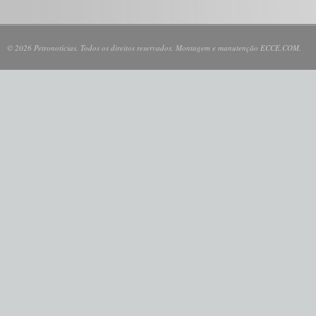
© 2026 Petronotícias. Todos os direitos reservados. Montagem e manutenção ECCE.COM.