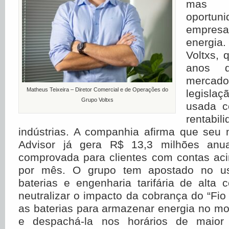
mas
oport
empres
energi
Voltxs, 
anos 
merc
Matheus Teixeira – Diretor Comercial e de Operações do
legisl
Grupo Voltxs
usada c
rentabi
indústrias. A companhia afirma que seu
Advisor já gera R$ 13,3 milhões anu
comprovada para clientes com contas ac
por mês. O grupo tem apostado no us
baterias e engenharia tarifária de alta
neutralizar o impacto da cobrança do “Fio B
as baterias para armazenar energia no m
e despachá-la nos horários de maior 