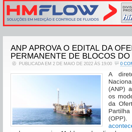
ANP APROVA O EDITAL DA OF
PERMANENTE DE BLOCOS DO 
PUBLICADA EM 2 DE MAIO DE 2022 ÀS 19:00
0 CO
A dire
Nacion
(ANP) a
os mode
da Ofer
Partil
(OPP)
acontec