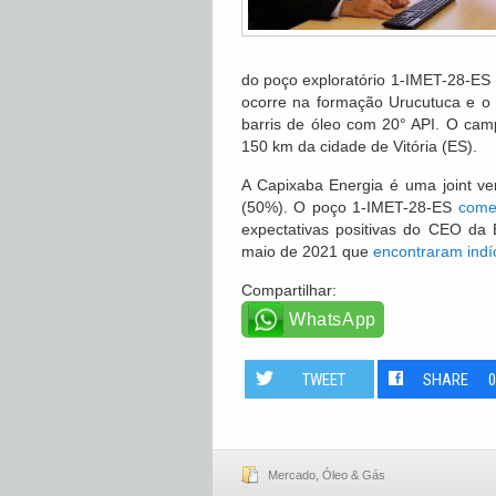
do poço exploratório 1-IMET-28-ES (
ocorre na formação Urucutuca e o 
barris de óleo com 20° API. O camp
150 km da cidade de Vitória (ES).
A Capixaba Energia é uma joint v
(50%). O poço 1-IMET-28-ES
come
expectativas positivas do CEO da 
maio de 2021 que
encontraram indí
Compartilhar:
WhatsApp
TWEET
SHARE
Mercado
,
Óleo & Gás