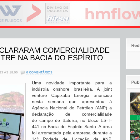
Red
ECLARARAM COMERCIALIDADE
RE NA BACIA DO ESPÍRITO
23 ÀS 18:00
0 COMENTÁRIOS
Pub
Uma novidade importante para a
indústria onshore brasileira. A joint
venture Capixaba Energia anunciou
nesta semana que apresentou à
Agência Nacional do Petróleo (ANP) a
declaração de comercialidade
do campo de Batuíra, no bloco ES-T-
441 na Bacia do Espírito Santo. A área
foi arrematada pela empresa durante a
14ª Rodada de Licitação da ANP,