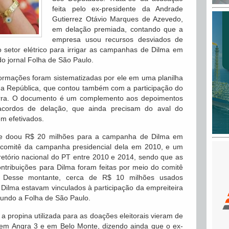
feita pelo ex-presidente da Andrade
Gutierrez Otávio Marques de Azevedo,
em delação premiada, contando que a
empresa usou recursos desviados de
 setor elétrico para irrigar as campanhas de Dilma em
o jornal Folha de São Paulo.
ormações foram sistematizadas por ele em uma planilha
da República, que contou também com a participação do
arra. O documento é um complemento aos depoimentos
acordos de delação, que ainda precisam do aval do
m efetivados.
de doou R$ 20 milhões para a campanha de Dilma em
 comitê da campanha presidencial dela em 2010, e um
iretório nacional do PT entre 2010 e 2014, sendo que as
ontribuições para Dilma foram feitas por meio do comitê
. Desse montante, cerca de R$ 10 milhões usados
ilma estavam vinculados à participação da empreiteira
gundo a Folha de São Paulo.
 propina utilizada para as doações eleitorais vieram de
 em Angra 3 e em Belo Monte, dizendo ainda que o ex-