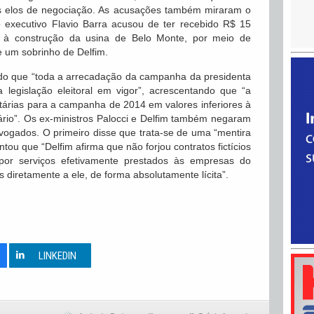
os elos de negociação. As acusações também miraram o
o executivo Flavio Barra acusou de ter recebido R$ 15
s à construção da usina de Belo Monte, por meio de
e um sobrinho de Delfim.
do que “toda a arrecadação da campanha da presidenta
 legislação eleitoral em vigor”, acrescentando que “a
tárias para a campanha de 2014 em valores inferiores à
rio”. Os ex-ministros Palocci e Delfim também negaram
ogados. O primeiro disse que trata-se de uma “mentira
ou que “Delfim afirma que não forjou contratos fictícios
or serviços efetivamente prestados às empresas do
s diretamente a ele, de forma absolutamente lícita”.
0
LINKEDIN