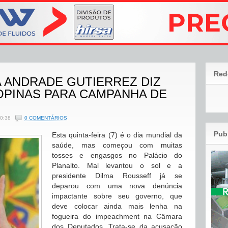
Red
 ANDRADE GUTIERREZ DIZ
OPINAS PARA CAMPANHA DE
10:38
0 COMENTÁRIOS
Pub
Esta quinta-feira (7) é o dia mundial da
saúde, mas começou com muitas
tosses e engasgos no Palácio do
Planalto. Mal levantou o sol e a
presidente Dilma Rousseff já se
deparou com uma nova denúncia
impactante sobre seu governo, que
deve colocar ainda mais lenha na
fogueira do impeachment na Câmara
dos Deputados. Trata-se da acusação