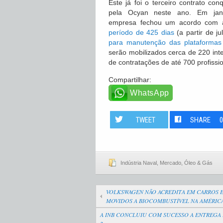
Este já foi o terceiro contrato con
pela Ocyan neste ano. Em jane
empresa fechou um acordo com 
período de 425 dias
(a partir de j
para manutenção das plataformas
serão mobilizados cerca de 220 inte
de contratações de até 700 profissio
Compartilhar:
WhatsApp
TWEET
SHARE
Indústria Naval
,
Mercado
,
Óleo & Gás
VOLKSWAGEN NÃO ACREDITA EM CARROS E
MOVIDOS A BIOCOMBUSTÍVEL NA AMÉRICA
A INB CONCLUIU COM SUCESSO A ENTREGA 