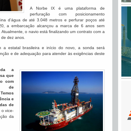
A Norbe IX é uma plataforma de
perfuração com posicionamento
na d’água de até 3.048 metros e perfurar poços até
20, a embarcação alcançou a marca de 6 anos sem
 Atualmente, o navio está finalizando um contrato com a
o de dez anos.
 a estatal brasileira e início do novo, a sonda será
nção e de adequação para atender às exigências deste
ida a
esa que
co com
is de
 Temos
iência e
das de
o vice-
ação da