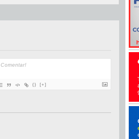
{}
[+]