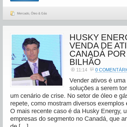
Mercado
,
Óleo & Gás
HUSKY ENER
VENDA DE AT
CANADÁ POR 
BILHÃO
11:14
0 COMENTÁR
Vender ativos é uma 
soluções a serem to
um cenário de crise. No setor de óleo e gá
repete, como mostram diversos exemplos
O mais recente caso é da Husky Energy, 
empresas do segmento no Canadá, que an
de […]