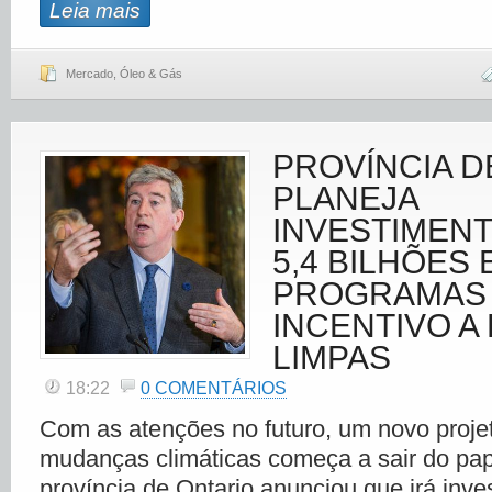
Leia mais
Mercado
,
Óleo & Gás
PROVÍNCIA D
PLANEJA
INVESTIMENT
5,4 BILHÕES 
PROGRAMAS
INCENTIVO A
LIMPAS
18:22
0 COMENTÁRIOS
Com as atenções no futuro, um novo proje
mudanças climáticas começa a sair do pa
província de Ontario anunciou que irá inve