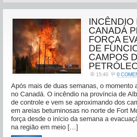
INCÊNDIO
CANADÁ P
FORÇA E
DE FUNCI
CAMPOS 
PETRÓLE
15:40
0 COME
Após mais de duas semanas, o momento a
no Canadá. O incêndio na província de Alb
de controle e vem se aproximando dos ca
em areias betuminosas no norte de Fort M
força desde o início da semana a evacuaç
na região em meio […]