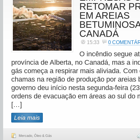
RETOMAR P
EM AREIAS
BETUMINOSA
CANADÁ
15:33
0 COMENTÁ
O incêndio segue a
província de Alberta, no Canadá, mas a ind
gás começa a respirar mais aliviada. Com
chamas na região de produção por areias 
governo deu início nesta segunda-feira (23
ordens de evacuação em áreas ao sul do m
[…]
Leia mais
Mercado
,
Óleo & Gás