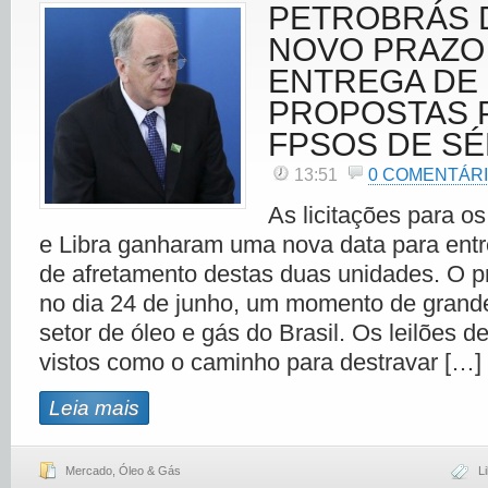
PETROBRÁS 
NOVO PRAZO
ENTREGA DE
PROPOSTAS 
FPSOS DE SÉP
13:51
0 COMENTÁR
As licitações para 
e Libra ganharam uma nova data para ent
de afretamento destas duas unidades. O p
no dia 24 de junho, um momento de grande
setor de óleo e gás do Brasil. Os leilões 
vistos como o caminho para destravar […]
Leia mais
Mercado
,
Óleo & Gás
L