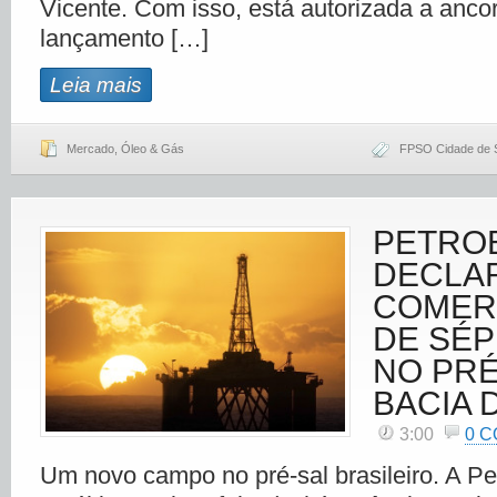
Vicente. Com isso, está autorizada a anc
lançamento […]
Leia mais
Mercado
,
Óleo & Gás
FPSO Cidade de S
PETRO
DECLA
COMER
DE SÉP
NO PRÉ
BACIA 
3:00
0 
Um novo campo no pré-sal brasileiro. A Pe